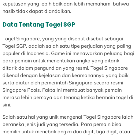
keputusan yang lebih baik dan lebih memahami bahwa
nasib tidak dapat diandalkan.
Data Tentang Togel SGP
Togel Singapore, yang yang disebut disebut sebagai
Togel SGP, adalah salah satu tipe perjudian yang paling
populer di Indonesia. Game ini menawarkan peluang bagi
para pemain untuk menentukan angka yang ditarik
ditarik dalam pengundian yang resmi. Togel Singapore
dikenal dengan kejelasan dan keamanannya yang baik,
serta diatur oleh pemerintah Singapura secara resmi
Singapore Pools. Fakta ini membuat banyak pemain
merasa lebih percaya dan tenang ketika bermain togel di
sini.
Salah satu hal yang unik mengenai Togel Singapore ialah
beraneka jenis judi yang tersedia. Para pemain bisa
memilih untuk menebak angka dua digit, tiga digit, atau