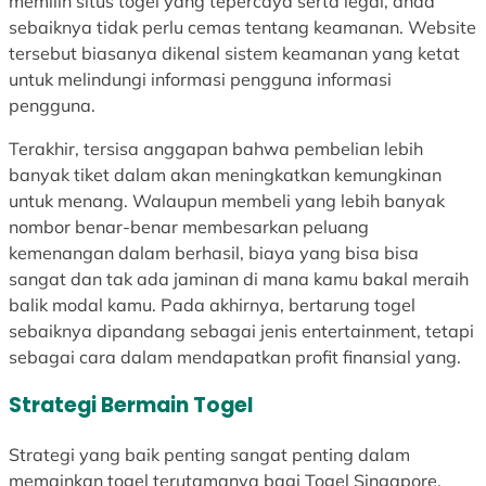
memilih situs togel yang tepercaya serta legal, anda
sebaiknya tidak perlu cemas tentang keamanan. Website
tersebut biasanya dikenal sistem keamanan yang ketat
untuk melindungi informasi pengguna informasi
pengguna.
Terakhir, tersisa anggapan bahwa pembelian lebih
banyak tiket dalam akan meningkatkan kemungkinan
untuk menang. Walaupun membeli yang lebih banyak
nombor benar-benar membesarkan peluang
kemenangan dalam berhasil, biaya yang bisa bisa
sangat dan tak ada jaminan di mana kamu bakal meraih
balik modal kamu. Pada akhirnya, bertarung togel
sebaiknya dipandang sebagai jenis entertainment, tetapi
sebagai cara dalam mendapatkan profit finansial yang.
Strategi Bermain Togel
Strategi yang baik penting sangat penting dalam
memainkan togel terutamanya bagi Togel Singapore.