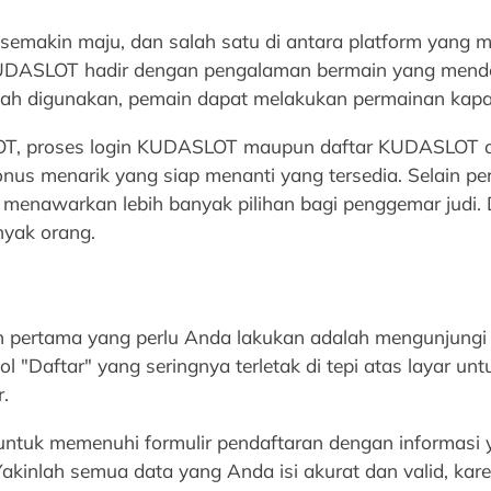
e semakin maju, dan salah satu di antara platform yang
k, KUDASLOT hadir dengan pengalaman bermain yang men
ah digunakan, pemain dapat melakukan permainan kapan
OT, proses login KUDASLOT maupun daftar KUDASLOT a
nus menarik yang siap menanti yang tersedia. Selain p
l, menawarkan lebih banyak pilihan bagi penggemar judi
yak orang.
h pertama yang perlu Anda lakukan adalah mengunjungi
 "Daftar" yang seringnya terletak di tepi atas layar un
r.
untuk memenuhi formulir pendaftaran dengan informasi y
 Yakinlah semua data yang Anda isi akurat dan valid, k