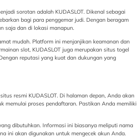
 menjadi sorotan adalah KUDASLOT. Dikenal sebagai
debarkan bagi para penggemar judi. Dengan beragam
 saja dan di lokasi manapun.
mat mudah. Platform ini menjanjikan keamanan dan
ermainan slot, KUDASLOT juga merupakan situs togel
. Dengan reputasi yang kuat dan dukungan yang
 situs resmi KUDASLOT. Di halaman depan, Anda akan
tuk memulai proses pendaftaran. Pastikan Anda memiliki
ang dibutuhkan. Informasi ini biasanya meliputi nama
arena ini akan digunakan untuk mengecek akun Anda.