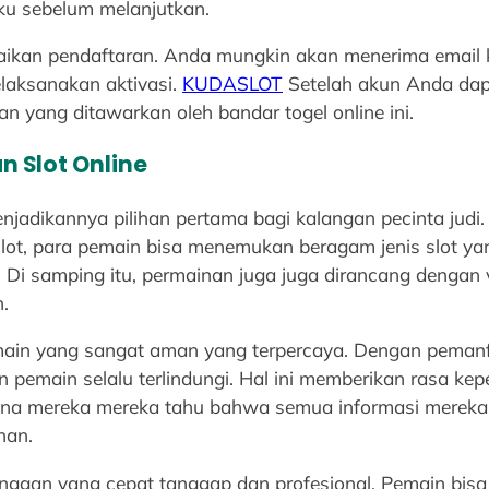
ku sebelum melanjutkan.
saikan pendaftaran. Anda mungkin akan menerima email 
elaksanakan aktivasi.
KUDASLOT
Setelah akun Anda dap
n yang ditawarkan oleh bandar togel online ini.
 Slot Online
adikannya pilihan pertama bagi kalangan pecinta judi.
ot, para pemain bisa menemukan beragam jenis slot yang
 Di samping itu, permainan juga juga dirancang dengan
.
 yang sangat aman yang terpercaya. Dengan pemanfaatan
 pemain selalu terlindungi. Hal ini memberikan rasa k
na mereka mereka tahu bahwa semua informasi mereka a
nan.
nggan yang cepat tanggap dan profesional. Pemain bisa