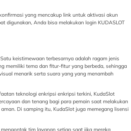
konfirmasi yang mencakup link untuk aktivasi akun
at digunakan, Anda bisa melakukan login KUDASLOT
 Satu keistimewaan terbesarnya adalah ragam jenis
 memiliki tema dan fitur-fitur yang berbeda, sehingga
 visual menarik serta suara yang yang menambah
 teknologi enkripsi enkripsi terkini, KudaSlot
epercayaan dan tenang bagi para pemain saat melakukan
man. Di samping itu, KudaSlot juga memegang lisensi
 mengontak tim layanan setiap saat jika mereka