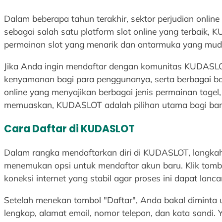
Dalam beberapa tahun terakhir, sektor perjudian onlin
sebagai salah satu platform slot online yang terbai
permainan slot yang menarik dan antarmuka yang mud
Jika Anda ingin mendaftar dengan komunitas KUDASL
kenyamanan bagi para penggunanya, serta berbagai bo
online yang menyajikan berbagai jenis permainan toge
memuaskan, KUDASLOT adalah pilihan utama bagi ban
Cara Daftar di KUDASLOT
Dalam rangka mendaftarkan diri di KUDASLOT, langka
menemukan opsi untuk mendaftar akun baru. Klik tombol
koneksi internet yang stabil agar proses ini dapat lanca
Setelah menekan tombol "Daftar", Anda bakal diminta 
lengkap, alamat email, nomor telepon, dan kata sandi.