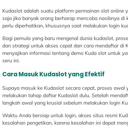
Kudaslot adalah suatu platform permainan slot online y
saja jika banyak orang berharap mencoba nasibnya di k
perlu diperhatikan, khususnya saat melakukan login kud
Bagi pemula yang baru mengenal dunia kudaslot, proses
dan strategi untuk akses cepat dan cara mendaftar di 
menyajikan informasi tentang demo Kuda slot untuk yan
seru ini.
Cara Masuk Kudaslot yang Efektif
Supaya masuk ke Kudaslot secara cepat, proses awal 
melakukan tahap daftar Kudaslot dulu. Setelah mendafta
langkah awal yang krusial sebelum melakukan login Ku
Waktu Anda bersiap untuk login, akses situs resmi Kud
kesalahan pengetikan, karena kesalahan ini dapat me