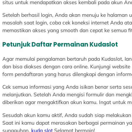
situs untuk mendapatkan akses kembali pada akun An
Setelah berhasil login, Anda akan menuju ke halaman 
masalah saat login, coba cek koneksi internet Anda a
memastikan akses yang smooth dan cepat ke semua fit
Petunjuk Daftar Permainan Kudaslot
Agar memulai pengalaman bertaruh pada Kudaslot, lang
dan bisa diakses dengan cara online. Kunjungi website 
form pendaftaran yang harus dilengkapi dengan inform
Cek semua informasi yang Anda isikan benar serta ses
melanjutkan. Setelah Anda mengisi formulir dan mengk
diberikan agar mengaktifkan akun kamu. Ingat untuk m
Sesudah akun kamu aktif, Anda sudah siap melakukan lo
Saat ini kamu dapat merasakan berbagai permainan y
sungguhan.
kuda slot
Selamat bermain!