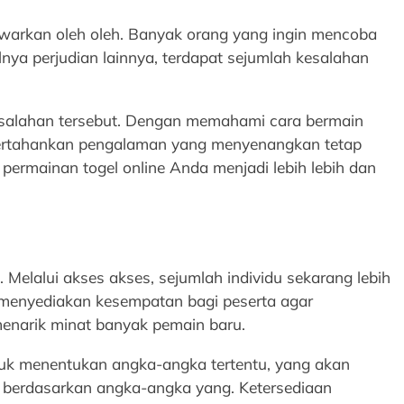
awarkan oleh oleh. Banyak orang yang ingin mencoba
ya perjudian lainnya, terdapat sejumlah kesalahan
-kesalahan tersebut. Dengan memahami cara bermain
mpertahankan pengalaman yang menyenangkan tetap
ermainan togel online Anda menjadi lebih lebih dan
 Melalui akses akses, sejumlah individu sekarang lebih
u menyediakan kesempatan bagi peserta agar
 menarik minat banyak pemain baru.
ntuk menentukan angka-angka tertentu, yang akan
 berdasarkan angka-angka yang. Ketersediaan