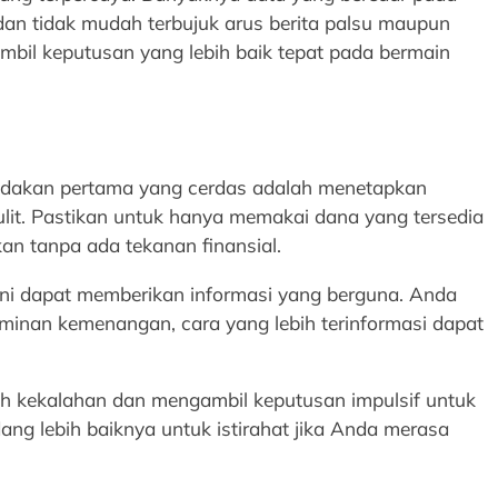
n tidak mudah terbujuk arus berita palsu maupun
mbil keputusan yang lebih baik tepat pada bermain
 tindakan pertama yang cerdas adalah menetapkan
lit. Pastikan untuk hanya memakai dana yang tersedia
n tanpa ada tekanan finansial.
 ini dapat memberikan informasi yang berguna. Anda
minan kemenangan, cara yang lebih terinformasi dapat
oleh kekalahan dan mengambil keputusan impulsif untuk
ng lebih baiknya untuk istirahat jika Anda merasa