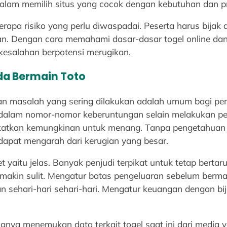
alam memilih situs yang cocok dengan kebutuhan dan pr
erapa risiko yang perlu diwaspadai. Peserta harus bijak
ihan. Dengan cara memahami dasar-dasar togel online da
esalahan berpotensi merugikan.
da Bermain Toto
lahan masalah yang sering dilakukan adalah umum bagi 
ke dalam nomor-nomor keberuntungan selain melakukan 
ngkatkan kemungkinan untuk menang. Tanpa pengetahuan 
dapat mengarah dari kerugian yang besar.
 yaitu jelas. Banyak penjudi terpikat untuk tetap bertar
in sulit. Mengatur batas pengeluaran sebelum bermain 
an sehari-hari sehari-hari. Mengatur keuangan dengan 
tingnya menemukan data terkait togel saat ini dari medi