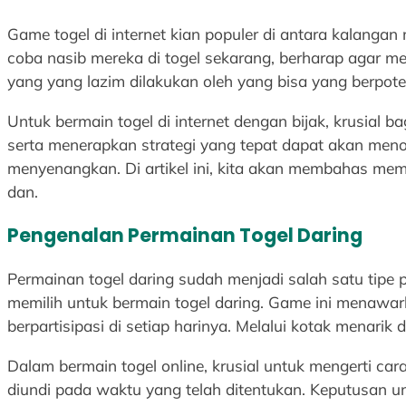
Game togel di internet kian populer di antara kalang
coba nasib mereka di togel sekarang, berharap agar m
yang yang lazim dilakukan oleh yang bisa yang berpot
Untuk bermain togel di internet dengan bijak, krusial
serta menerapkan strategi yang tepat dapat akan men
menyenangkan. Di artikel ini, kita akan membahas me
dan.
Pengenalan Permainan Togel Daring
Permainan togel daring sudah menjadi salah satu tipe p
memilih untuk bermain togel daring. Game ini menawark
berpartisipasi di setiap harinya. Melalui kotak menari
Dalam bermain togel online, krusial untuk mengerti ca
diundi pada waktu yang telah ditentukan. Keputusan