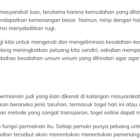
an masyarakat luas, terutama karena kemudahan yang dit
endapatkan kemenangan besar. Namun, mirip dengan haln
ensi menyebabkan rugi.
 bagi kita untuk mengenali dan mengeliminasi kesalahan
olong meningkatkan peluang kita sendiri, sekalian me
mbahas kesalahan umum umum yang dihindari agar agar p
ermainan judi yang kian dikenal di kalangan masyarakat.
an beraneka jenis taruhan, termasuk togel hari ini ata
k dan metode yang sangat transparan, togel online dapat
ra fungsi permainan itu. Setiap pemain punya peluang u
 undian tersebut akan menentukan menentukan pemenang