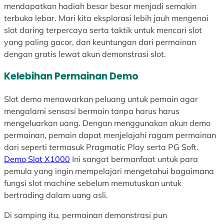
mendapatkan hadiah besar besar menjadi semakin
terbuka lebar. Mari kita eksplorasi lebih jauh mengenai
slot daring terpercaya serta taktik untuk mencari slot
yang paling gacor, dan keuntungan dari permainan
dengan gratis lewat akun demonstrasi slot.
Kelebihan Permainan Demo
Slot demo menawarkan peluang untuk pemain agar
mengalami sensasi bermain tanpa harus harus
mengeluarkan uang. Dengan menggunakan akun demo
permainan, pemain dapat menjelajahi ragam permainan
dari seperti termasuk Pragmatic Play serta PG Soft.
Demo Slot X1000
Ini sangat bermanfaat untuk para
pemula yang ingin mempelajari mengetahui bagaimana
fungsi slot machine sebelum memutuskan untuk
bertrading dalam uang asli.
Di samping itu, permainan demonstrasi pun