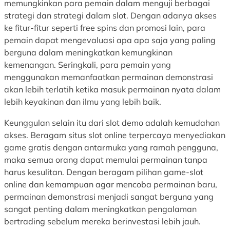
memungkinkan para pemain dalam menguji berbagai
strategi dan strategi dalam slot. Dengan adanya akses
ke fitur-fitur seperti free spins dan promosi lain, para
pemain dapat mengevaluasi apa apa saja yang paling
berguna dalam meningkatkan kemungkinan
kemenangan. Seringkali, para pemain yang
menggunakan memanfaatkan permainan demonstrasi
akan lebih terlatih ketika masuk permainan nyata dalam
lebih keyakinan dan ilmu yang lebih baik.
Keunggulan selain itu dari slot demo adalah kemudahan
akses. Beragam situs slot online terpercaya menyediakan
game gratis dengan antarmuka yang ramah pengguna,
maka semua orang dapat memulai permainan tanpa
harus kesulitan. Dengan beragam pilihan game-slot
online dan kemampuan agar mencoba permainan baru,
permainan demonstrasi menjadi sangat berguna yang
sangat penting dalam meningkatkan pengalaman
bertrading sebelum mereka berinvestasi lebih jauh.