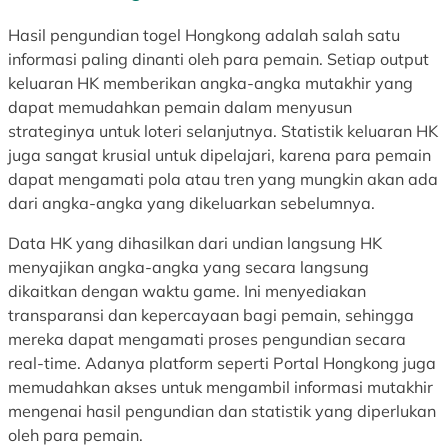
Hasil pengundian togel Hongkong adalah salah satu
informasi paling dinanti oleh para pemain. Setiap output
keluaran HK memberikan angka-angka mutakhir yang
dapat memudahkan pemain dalam menyusun
strateginya untuk loteri selanjutnya. Statistik keluaran HK
juga sangat krusial untuk dipelajari, karena para pemain
dapat mengamati pola atau tren yang mungkin akan ada
dari angka-angka yang dikeluarkan sebelumnya.
Data HK yang dihasilkan dari undian langsung HK
menyajikan angka-angka yang secara langsung
dikaitkan dengan waktu game. Ini menyediakan
transparansi dan kepercayaan bagi pemain, sehingga
mereka dapat mengamati proses pengundian secara
real-time. Adanya platform seperti Portal Hongkong juga
memudahkan akses untuk mengambil informasi mutakhir
mengenai hasil pengundian dan statistik yang diperlukan
oleh para pemain.