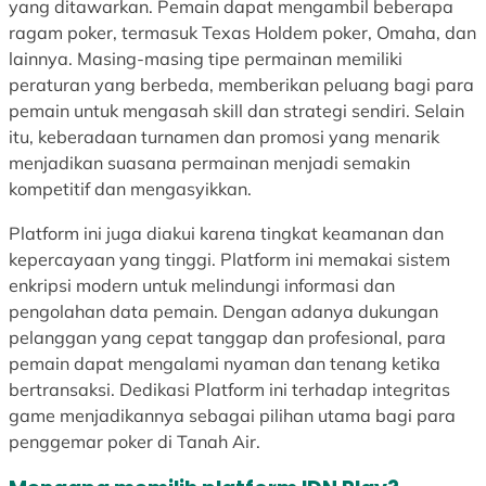
yang ditawarkan. Pemain dapat mengambil beberapa
ragam poker, termasuk Texas Holdem poker, Omaha, dan
lainnya. Masing-masing tipe permainan memiliki
peraturan yang berbeda, memberikan peluang bagi para
pemain untuk mengasah skill dan strategi sendiri. Selain
itu, keberadaan turnamen dan promosi yang menarik
menjadikan suasana permainan menjadi semakin
kompetitif dan mengasyikkan.
Platform ini juga diakui karena tingkat keamanan dan
kepercayaan yang tinggi. Platform ini memakai sistem
enkripsi modern untuk melindungi informasi dan
pengolahan data pemain. Dengan adanya dukungan
pelanggan yang cepat tanggap dan profesional, para
pemain dapat mengalami nyaman dan tenang ketika
bertransaksi. Dedikasi Platform ini terhadap integritas
game menjadikannya sebagai pilihan utama bagi para
penggemar poker di Tanah Air.