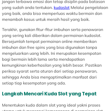
jangan terbawa emosi dan tetap disiplin pada batasan
yang sudah anda tentukan.
kudaslot
Melalui pengelolaan
yang baik, anda bisa memperluas waktu bermain dan
menambah kasus untuk meraih hasil yang baik.
Terakhir, gunakan fitur-fitur imbuhan serta penawaran
yang sering kali diberikan dalam permainan kudaslot.
Bersejumlah tempat permainan online memberikan
imbuhan dan free spins yang bisa digunakan tanpa
mengeluarkan uang lebih. Ini merupakan kesempatan
bagi bermain lebih lama serta mendapatkan
kemungkinan keberhasilan yang lebih besar. Pastikan
periksa syarat serta aturan dari setiap penawaran,
sehingga Anda bisa mengoptimalkan manfaat dari
setiap tiap kesempatan yang ada.
Langkah Mencari Kuda Slot yang Tepat
Menentukan kuda dalam slot yang ideal yakni proses