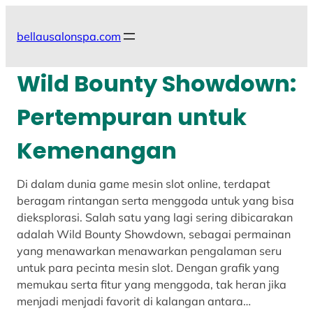
Skip
to
bellausalonspa.com
content
Wild Bounty Showdown:
Pertempuran untuk
Kemenangan
Di dalam dunia game mesin slot online, terdapat
beragam rintangan serta menggoda untuk yang bisa
dieksplorasi. Salah satu yang lagi sering dibicarakan
adalah Wild Bounty Showdown, sebagai permainan
yang menawarkan menawarkan pengalaman seru
untuk para pecinta mesin slot. Dengan grafik yang
memukau serta fitur yang menggoda, tak heran jika
menjadi menjadi favorit di kalangan antara…