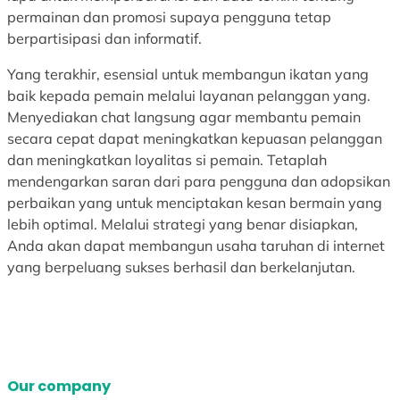
permainan dan promosi supaya pengguna tetap
berpartisipasi dan informatif.
Yang terakhir, esensial untuk membangun ikatan yang
baik kepada pemain melalui layanan pelanggan yang.
Menyediakan chat langsung agar membantu pemain
secara cepat dapat meningkatkan kepuasan pelanggan
dan meningkatkan loyalitas si pemain. Tetaplah
mendengarkan saran dari para pengguna dan adopsikan
perbaikan yang untuk menciptakan kesan bermain yang
lebih optimal. Melalui strategi yang benar disiapkan,
Anda akan dapat membangun usaha taruhan di internet
yang berpeluang sukses berhasil dan berkelanjutan.
Our company