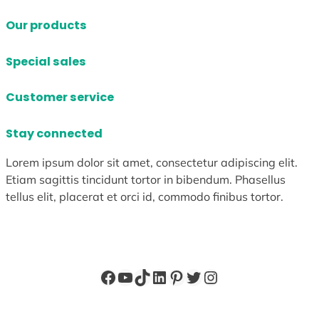
Our products
Special sales
Customer service
Stay connected
Lorem ipsum dolor sit amet, consectetur adipiscing elit.
Etiam sagittis tincidunt tortor in bibendum. Phasellus
tellus elit, placerat et orci id, commodo finibus tortor.
Facebook
YouTube
TikTok
LinkedIn
Pinterest
Twitter
Instagram