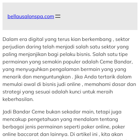
Skip
to
bellausalonspa.com
content
Dalam era digital yang terus kian berkembang , sektor
perjudian daring telah menjadi salah satu sektor yang
paling menjanjikan bagi pelaku bisnis. Salah satu tipe
permainan yang semakin populer adalah Ceme Bandar,
yang menyuguhkan pengalaman bermain yang yang
menarik dan menguntungkan . Jika Anda tertarik dalam
memulai awal di bisnis judi online , memahami dasar dan
strategi yang sesuai adalah kunci untuk meraih
keberhasilan.
Jadi Bandar Ceme bukan sekadar main, tetapi juga
mencakup pengetahuan yang mendalam tentang
berbagai jenis permainan seperti poker online, poker
online baccarat dan lainnya. Di artikel ini , kita akan