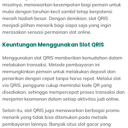
misalnya, menawarkan kesempatan bagi pemain untuk
mulai dengan taruhan kecil sambil tetap berpotensi
meraih hadiah besar. Dengan demikian, slot QRIS
menjadi pilihan menarik bagi siapa saja yang ingin
merasakan sensasi permainan slot online.
Keuntungan Menggunakan Slot QRIS
Menggunakan slot QRIS memberikan kemudahan dalam
melakukan transaksi. Metode pembayaran ini
memungkinkan pemain untuk melakukan deposit dan
penarikan dengan cepat tanpa harus repot. Melalui slot
via QRIS, pengguna cukup memindai kode QR yang
disediakan, sehingga mempercepat proses transaksi dan
menjamin keamanan dalam setiap aktivitas judi online.
Selain itu, slot QRIS juga menawarkan berbagai promo
menarik yang tidak bisa ditemukan pada metode
pembayaran lainnya. Banyak situs slot gacor yang