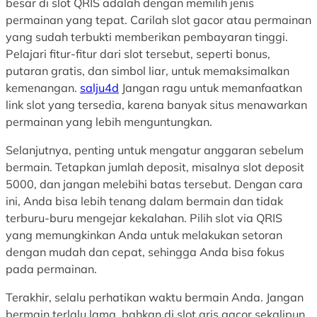
besar di slot QRIS adalah dengan memilih jenis
permainan yang tepat. Carilah slot gacor atau permainan
yang sudah terbukti memberikan pembayaran tinggi.
Pelajari fitur-fitur dari slot tersebut, seperti bonus,
putaran gratis, dan simbol liar, untuk memaksimalkan
kemenangan.
salju4d
Jangan ragu untuk memanfaatkan
link slot yang tersedia, karena banyak situs menawarkan
permainan yang lebih menguntungkan.
Selanjutnya, penting untuk mengatur anggaran sebelum
bermain. Tetapkan jumlah deposit, misalnya slot deposit
5000, dan jangan melebihi batas tersebut. Dengan cara
ini, Anda bisa lebih tenang dalam bermain dan tidak
terburu-buru mengejar kekalahan. Pilih slot via QRIS
yang memungkinkan Anda untuk melakukan setoran
dengan mudah dan cepat, sehingga Anda bisa fokus
pada permainan.
Terakhir, selalu perhatikan waktu bermain Anda. Jangan
bermain terlalu lama, bahkan di slot qris gacor sekalipun.