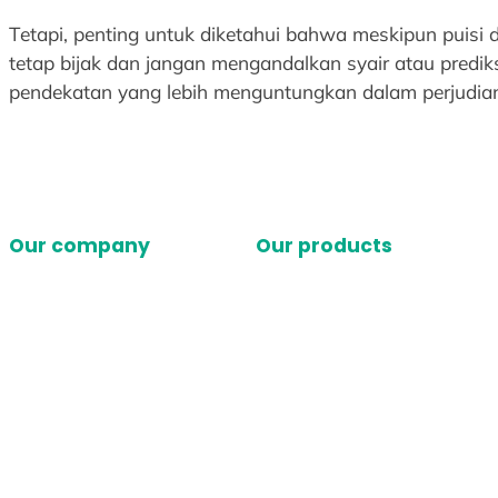
Tetapi, penting untuk diketahui bahwa meskipun puisi d
tetap bijak dan jangan mengandalkan syair atau prediks
pendekatan yang lebih menguntungkan dalam perjudian 
Our company
Our products