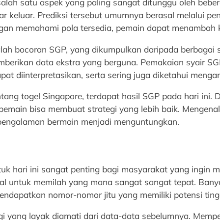
salah satu aspek yang paling sangat ditunggu oleh beber
 keluar. Prediksi tersebut umumnya berasal melalui pe
ngan memahami pola tersedia, pemain dapat menambah k
ah bocoran SGP, yang dikumpulkan daripada berbagai sum
memberikan data ekstra yang berguna. Pemakaian syair 
dapat diinterpretasikan, serta sering juga diketahui m
entang togel Singapore, terdapat hasil SGP pada hari ini.
emain bisa membuat strategi yang lebih baik. Mengena
n pengalaman bermain menjadi menguntungkan.
uk hari ini sangat penting bagi masyarakat yang ingin 
al untuk memilah yang mana sangat sangat tepat. Bany
endapatkan nomor-nomor jitu yang memiliki potensi tingg
logi yang layak diamati dari data-data sebelumnya. Mem