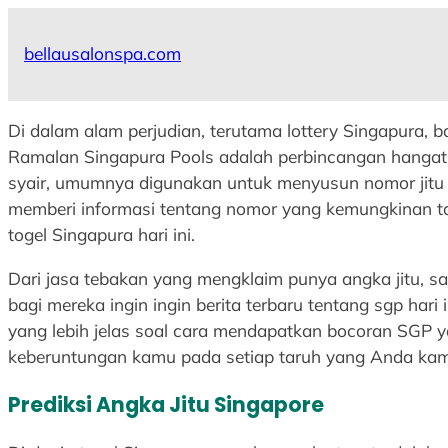
Skip
to
bellausalonspa.com
content
Di dalam alam perjudian, terutama lottery Singapura,
Ramalan Singapura Pools adalah perbincangan hangat y
syair, umumnya digunakan untuk menyusun nomor jitu y
memberi informasi tentang nomor yang kemungkinan ta
togel Singapura hari ini.
Dari jasa tebakan yang mengklaim punya angka jitu, s
bagi mereka ingin ingin berita terbaru tentang sgp h
yang lebih jelas soal cara mendapatkan bocoran SGP ya
keberuntungan kamu pada setiap taruh yang Anda ka
Prediksi Angka Jitu Singapore