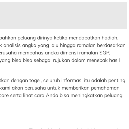
mbahkan peluang dirinya ketika mendapatkan hadiah.
 analisis angka yang lalu hingga ramalan berdasarkan
i berusaha membahas aneka dimensi ramalan SGP,
yang bisa bisa sebagai rujukan dalam menebak hasil
an dengan togel, seluruh informasi itu adalah penting
ada, kami akan berusaha untuk memberikan pemahaman
apore serta lihat cara Anda bisa meningkatkan peluang