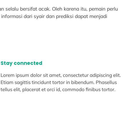
selalu bersifat acak. Oleh karena itu, pemain perlu
informasi dari syair dan prediksi dapat menjadi
Stay connected
Lorem ipsum dolor sit amet, consectetur adipiscing elit.
Etiam sagittis tincidunt tortor in bibendum. Phasellus
tellus elit, placerat et orci id, commodo finibus tortor.