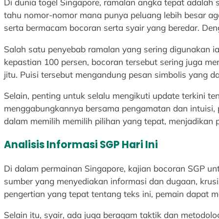
Di dunia togel Singapore, ramalan angka tepat adalah 
tahu nomor-nomor mana punya peluang lebih besar agar
serta bermacam bocoran serta syair yang beredar. De
Salah satu penyebab ramalan yang sering digunakan ial
kepastian 100 persen, bocoran tersebut sering juga 
jitu. Puisi tersebut mengandung pesan simbolis yang 
Selain, penting untuk selalu mengikuti update terkini t
menggabungkannya bersama pengamatan dan intuisi, p
dalam memilih memilih pilihan yang tepat, menjadika
Analisis Informasi SGP Hari Ini
Di dalam permainan Singapore, kajian bocoran SGP unt
sumber yang menyediakan informasi dan dugaan, krusi
pengertian yang tepat tentang teks ini, pemain dapat m
Selain itu, syair, ada juga beragam taktik dan metodo