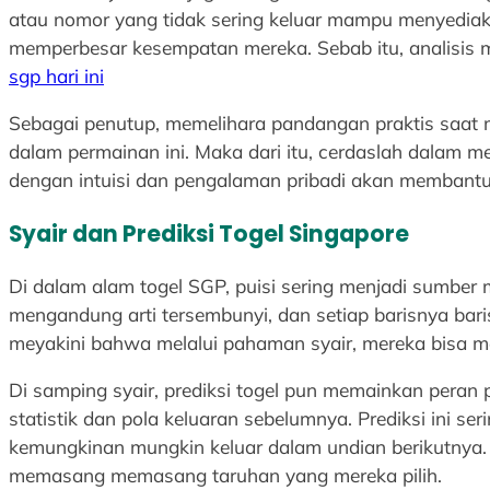
atau nomor yang tidak sering keluar mampu menyedia
memperbesar kesempatan mereka. Sebab itu, analisis 
sgp hari ini
Sebagai penutup, memelihara pandangan praktis saat me
dalam permainan ini. Maka dari itu, cerdaslah dalam m
dengan intuisi dan pengalaman pribadi akan membantu m
Syair dan Prediksi Togel Singapore
Di dalam alam togel SGP, puisi sering menjadi sumber m
mengandung arti tersembunyi, dan setiap barisnya bar
meyakini bahwa melalui pahaman syair, mereka bisa 
Di samping syair, prediksi togel pun memainkan peran p
statistik dan pola keluaran sebelumnya. Prediksi ini 
kemungkinan mungkin keluar dalam undian berikutnya. 
memasang memasang taruhan yang mereka pilih.