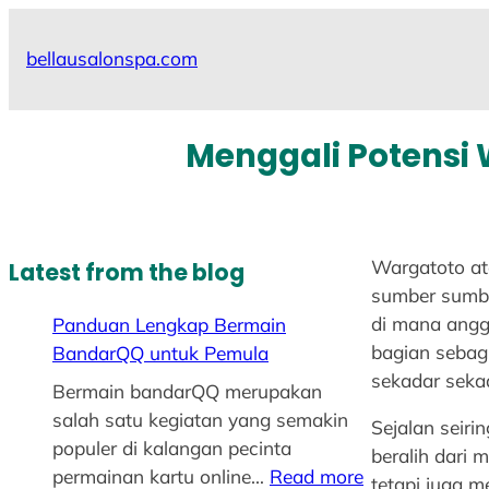
Skip
to
bellausalonspa.com
content
Menggali Potensi 
Wargatoto at
Latest from the blog
sumber sumbe
di mana anggo
Panduan Lengkap Bermain
bagian sebag
BandarQQ untuk Pemula
sekadar sekad
Bermain bandarQQ merupakan
salah satu kegiatan yang semakin
Sejalan seiri
populer di kalangan pecinta
beralih dari 
:
permainan kartu online…
Read more
tetapi juga m