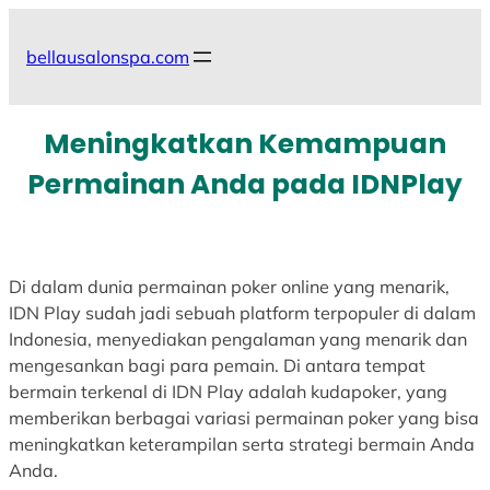
Skip
to
bellausalonspa.com
content
Meningkatkan Kemampuan
Permainan Anda pada IDNPlay
Di dalam dunia permainan poker online yang menarik,
IDN Play sudah jadi sebuah platform terpopuler di dalam
Indonesia, menyediakan pengalaman yang menarik dan
mengesankan bagi para pemain. Di antara tempat
bermain terkenal di IDN Play adalah kudapoker, yang
memberikan berbagai variasi permainan poker yang bisa
meningkatkan keterampilan serta strategi bermain Anda
Anda.