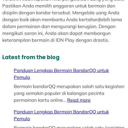
Pastikan Anda memilih anggaran untuk bermain dan
disiplin dengan koridor tersebut. Mengelola uang Anda
dengan baik akan membantu Anda bertahan|lebih lama
dalam permainan dan mengurangi kerugian. Dengan
mengikuti saran ini, Anda akan dapat membangun
keterampilan bermain di IDN Play dengan drastis.
Latest from the blog
Panduan Lengkap Bermain BandarQQ untuk
Pemula
Bermain bandarQQ merupakan salah satu kegiatan
yang semakin populer di kalangan pecinta
:
permainan kartu online…
Read more
P
Panduan Lengkap Bermain BandarQQ untuk
a
Pemula
n
d
Bermain bandarQQ merupakan salah satu kegiatan