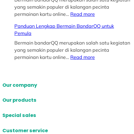
u
yang semakin populer di kalangan pecinta
a
:
permainan kartu online…
Read more
n
P
Panduan Lengkap Bermain BandarQQ untuk
L
a
Pemula
e
n
n
d
Bermain bandarQQ merupakan salah satu kegiatan
g
u
yang semakin populer di kalangan pecinta
k
a
:
permainan kartu online…
Read more
a
n
P
p
L
a
B
e
n
Our company
e
n
d
r
g
u
Our products
m
k
a
a
a
n
i
p
L
Special sales
n
B
e
B
e
n
Customer service