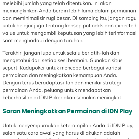
melebihi jumlah yang telah ditentukan. Ini akan
memungkinkan Anda berdiri lebih lama dalam permainan
dan meminimalisir rugi besar. Di samping itu, jangan ragu
untuk belajar juga tentang konsep pot odds dan expected
value untuk mengambil keputusan yang lebih terinformasi
saat menghadapi dengan taruhan.
Terakhir, jangan lupa untuk selalu berlatih-lah dan
mengetahui dari setiap sesi bermain. Gunakan situs
seperti Kudapoker untuk mencoba berbagai variasi
permainan dan meningkatkan kemampuan Anda.
Dengan terus beradaptasi-lah dan menilai strategi
permainan Anda, peluang untuk mendapatkan
keberhasilan di IDN Poker akan semakin meningkat.
Saran Meningkatkan Permainan di IDN Play
Untuk menyempurnakan keterampilan Anda di IDN Play,
salah satu cara awal yang harus dilakukan adalah