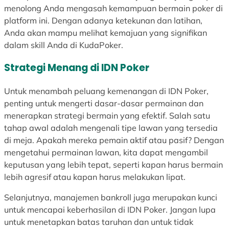
menolong Anda mengasah kemampuan bermain poker di
platform ini. Dengan adanya ketekunan dan latihan,
Anda akan mampu melihat kemajuan yang signifikan
dalam skill Anda di KudaPoker.
Strategi Menang di IDN Poker
Untuk menambah peluang kemenangan di IDN Poker,
penting untuk mengerti dasar-dasar permainan dan
menerapkan strategi bermain yang efektif. Salah satu
tahap awal adalah mengenali tipe lawan yang tersedia
di meja. Apakah mereka pemain aktif atau pasif? Dengan
mengetahui permainan lawan, kita dapat mengambil
keputusan yang lebih tepat, seperti kapan harus bermain
lebih agresif atau kapan harus melakukan lipat.
Selanjutnya, manajemen bankroll juga merupakan kunci
untuk mencapai keberhasilan di IDN Poker. Jangan lupa
untuk menetapkan batas taruhan dan untuk tidak