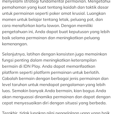
menyelami strategi fundamental permainan. Mengetahui
pemahaman yang kuat tentang kaidah dan taktik dasar
untuk permainan seperti poker amat krusial. Luangkan
momen untuk belajar tentang letak, peluang pot, dan
cara menafsirkan kartu lawan. Dengan memiliki
pengetahuan ini, Anda dapat buat keputusan yang lebih
baik selama permainan dan meningkatkan peluang
kemenangan.
Selanjutnya, latihan dengan konsisten juga memainkan
fungsi penting dalam meningkatkan keterampilan
bermain di IDN Play. Anda dapat memanfaatkan
platform seperti platform permainan untuk berlatih.
Cobalah bermain dengan berbagai jenis permainan dan
level taruhan untuk mendapat pengalaman yang lebih
luas. Semakin banyak Anda bermain, kian bagus Anda
akan menguasai dinamika permainan dan dapat dengan
cepat menyesuaikan diri dengan situasi yang berbeda.
Terakhir, tidak lupakan nilai pengelolaan uang yang baik.