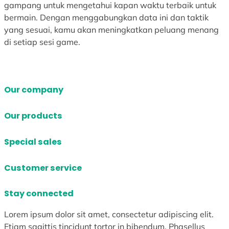
gampang untuk mengetahui kapan waktu terbaik untuk
bermain. Dengan menggabungkan data ini dan taktik
yang sesuai, kamu akan meningkatkan peluang menang
di setiap sesi game.
Our company
Our products
Special sales
Customer service
Stay connected
Lorem ipsum dolor sit amet, consectetur adipiscing elit.
Etiam sagittis tincidunt tortor in bibendum. Phasellus