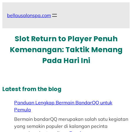
Skip
to
bellausalonspa.com
content
Slot Return to Player Penuh
Kemenangan: Taktik Menang
Pada Hari Ini
Latest from the blog
Panduan Lengkap Bermain BandarQQ untuk
Pemula
Bermain bandarQQ merupakan salah satu kegiatan
yang semakin populer di kalangan pecinta