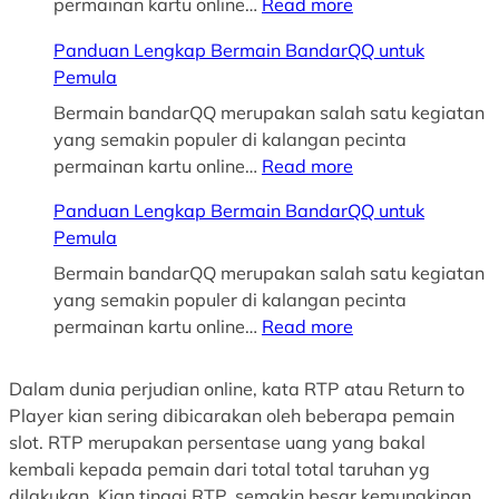
:
permainan kartu online…
Read more
P
Panduan Lengkap Bermain BandarQQ untuk
a
Pemula
n
d
Bermain bandarQQ merupakan salah satu kegiatan
u
yang semakin populer di kalangan pecinta
a
:
permainan kartu online…
Read more
n
P
Panduan Lengkap Bermain BandarQQ untuk
L
a
Pemula
e
n
n
d
Bermain bandarQQ merupakan salah satu kegiatan
g
u
yang semakin populer di kalangan pecinta
k
a
:
permainan kartu online…
Read more
a
n
P
p
L
a
Dalam dunia perjudian online, kata RTP atau Return to
B
e
n
Player kian sering dibicarakan oleh beberapa pemain
e
n
d
slot. RTP merupakan persentase uang yang bakal
r
g
u
kembali kepada pemain dari total total taruhan yg
m
k
a
dilakukan. Kian tinggi RTP, semakin besar kemungkinan