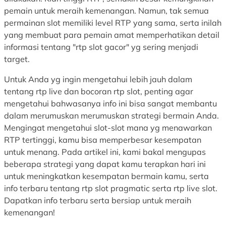
a
a
n
pemain untuk meraih kemenangan. Namun, tak semua
i
p
L
permainan slot memiliki level RTP yang sama, serta inilah
n
B
e
yang membuat para pemain amat memperhatikan detail
B
e
n
informasi tentang "rtp slot gacor" yg sering menjadi
a
r
g
target.
n
m
k
d
a
a
Untuk Anda yg ingin mengetahui lebih jauh dalam
a
i
p
tentang rtp live dan bocoran rtp slot, penting agar
r
n
B
mengetahui bahwasanya info ini bisa sangat membantu
Q
B
e
dalam merumuskan merumuskan strategi bermain Anda.
Q
a
r
Mengingat mengetahui slot-slot mana yg menawarkan
u
n
m
RTP tertinggi, kamu bisa memperbesar kesempatan
n
d
a
untuk menang. Pada artikel ini, kami bakal mengupas
t
a
i
beberapa strategi yang dapat kamu terapkan hari ini
u
r
n
untuk meningkatkan kesempatan bermain kamu, serta
k
Q
B
info terbaru tentang rtp slot pragmatic serta rtp live slot.
P
Q
a
Dapatkan info terbaru serta bersiap untuk meraih
e
u
n
kemenangan!
m
n
d