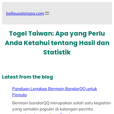
Skip
to
bellausalonspa.com
content
Togel Taiwan: Apa yang Perlu
Anda Ketahui tentang Hasil dan
Statistik
Latest from the blog
Panduan Lengkap Bermain BandarQQ untuk
Pemula
Bermain bandarQQ merupakan salah satu kegiatan
yang semakin populer di kalangan pecinta