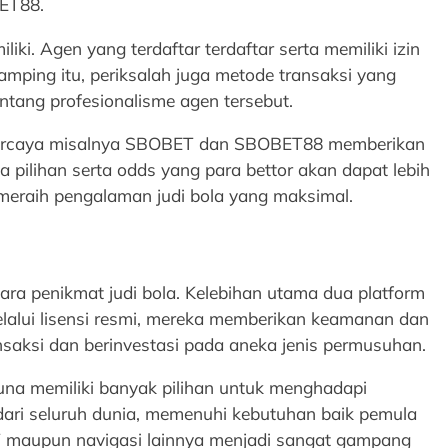
BET88.
ki. Agen yang terdaftar terdaftar serta memiliki izin
amping itu, periksalah juga metode transaksi yang
tang profesionalisme agen tersebut.
dipercaya misalnya SBOBET dan SBOBET88 memberikan
pilihan serta odds yang para bettor akan dapat lebih
meraih pengalaman judi bola yang maksimal.
ra penikmat judi bola. Kelebihan utama dua platform
Melalui lisensi resmi, mereka memberikan keamanan dan
saksi dan berinvestasi pada aneka jenis permusuhan.
guna memiliki banyak pilihan untuk menghadapi
ri seluruh dunia, memenuhi kebutuhan baik pemula
 maupun navigasi lainnya menjadi sangat gampang