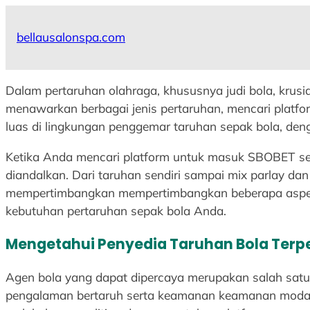
Skip
to
bellausalonspa.com
content
Dalam pertaruhan olahraga, khususnya judi bola, krusi
menawarkan berbagai jenis pertaruhan, mencari platfo
luas di lingkungan penggemar taruhan sepak bola, deng
Ketika Anda mencari platform untuk masuk SBOBET sert
diandalkan. Dari taruhan sendiri sampai mix parlay d
mempertimbangkan mempertimbangkan beberapa aspek 
kebutuhan pertaruhan sepak bola Anda.
Mengetahui Penyedia Taruhan Bola Terp
Agen bola yang dapat dipercaya merupakan salah satu 
pengalaman bertaruh serta keamanan keamanan modal And