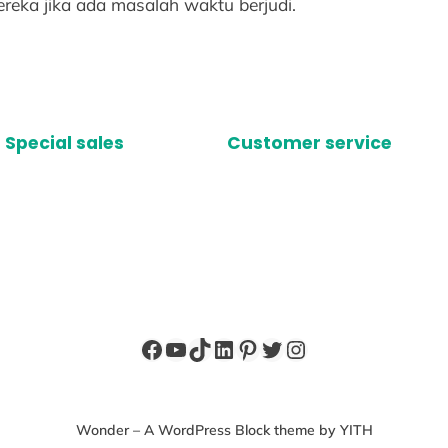
eka jika ada masalah waktu berjudi.
Special sales
Customer service
Facebook
YouTube
TikTok
LinkedIn
Pinterest
Twitter
Instagram
Wonder – A WordPress Block theme by YITH