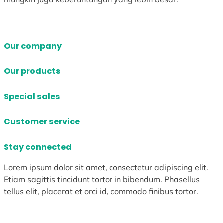
Our company
Our products
Special sales
Customer service
Stay connected
Lorem ipsum dolor sit amet, consectetur adipiscing elit.
Etiam sagittis tincidunt tortor in bibendum. Phasellus
tellus elit, placerat et orci id, commodo finibus tortor.