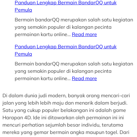
Panduan Lengkap Bermain BandarQQ untuk
a
Pemula
n
d
Bermain bandarQQ merupakan salah satu kegiatan
u
yang semakin populer di kalangan pecinta
a
:
permainan kartu online…
Read more
n
P
Panduan Lengkap Bermain BandarQQ untuk
L
a
Pemula
e
n
n
d
Bermain bandarQQ merupakan salah satu kegiatan
g
u
yang semakin populer di kalangan pecinta
k
a
:
permainan kartu online…
Read more
a
n
P
p
L
a
Di dalam dunia judi modern, banyak orang mencari-cari
B
e
n
jalan yang lebih lebih maju dan menarik dalam berjudi.
e
n
d
Satu yang cukup populer belakangan ini adalah game
r
g
u
Harapan 4D. Ide ini ditawarkan oleh permainan ini ini
m
k
a
mencuri perhatian sejumlah besar individu, terutama
a
a
n
mereka yang gemar bermain angka maupun togel. Dari
i
p
L