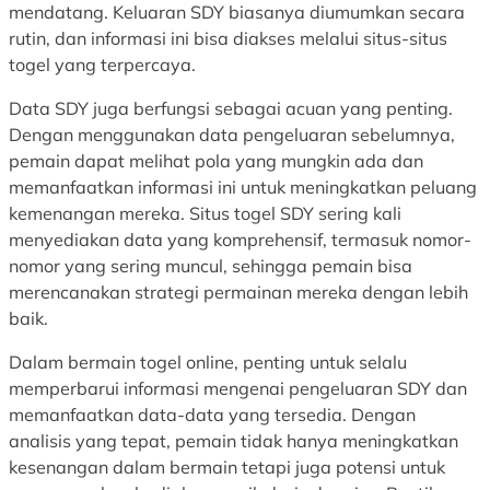
mendatang. Keluaran SDY biasanya diumumkan secara
rutin, dan informasi ini bisa diakses melalui situs-situs
togel yang terpercaya.
Data SDY juga berfungsi sebagai acuan yang penting.
Dengan menggunakan data pengeluaran sebelumnya,
pemain dapat melihat pola yang mungkin ada dan
memanfaatkan informasi ini untuk meningkatkan peluang
kemenangan mereka. Situs togel SDY sering kali
menyediakan data yang komprehensif, termasuk nomor-
nomor yang sering muncul, sehingga pemain bisa
merencanakan strategi permainan mereka dengan lebih
baik.
Dalam bermain togel online, penting untuk selalu
memperbarui informasi mengenai pengeluaran SDY dan
memanfaatkan data-data yang tersedia. Dengan
analisis yang tepat, pemain tidak hanya meningkatkan
kesenangan dalam bermain tetapi juga potensi untuk