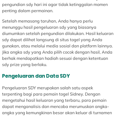
pengundian sdy hari ini agar tidak ketinggalan momen
penting dalam permainan.
Setelah memasang taruhan, Anda hanya perlu
menunggu hasil pengeluaran sdy yang biasanya
diumumkan setelah pengundian dilakukan. Hasil keluaran
sdy dapat dilihat langsung di situs togel yang Anda
gunakan, atau melalui media sosial dan platform lainnya.
Jika angka sdy yang Anda pilih cocok dengan hasil, Anda
berhak mendapatkan hadiah sesuai dengan ketentuan
sdy prize yang berlaku.
Pengeluaran dan Data SDY
Pengeluaran SDY merupakan salah satu aspek
terpenting bagi para pemain togel Sidney. Dengan
mengetahui hasil keluaran yang terbaru, para pemain
dapat menganalisis dan mencoba merumuskan angka-
angka yang kemungkinan besar akan keluar di turnamen