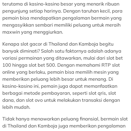
terutama di kasino-kasino besar yang menarik ribuan
pengunjung setiap harinya. Dengan taruhan kecil, para
pemain bisa mendapatkan pengalaman bermain yang
mengasyikkan sembari memiliki peluang untuk meraih
maxwin yang menggiurkan.
Kenapa slot gacor di Thailand dan Kamboja begitu
banyak diminati? Salah satu faktornya adalah adanya
variasi permainan yang ditawarkan, mulai dari slot bet
100 hingga slot bet 500. Dengan memahami RTP slot
online yang berlaku, pemain bisa memilih mesin yang
memberikan peluang lebih besar untuk menang. Di
kasino-kasino ini, pemain juga dapat memanfaatkan
berbagai metode pembayaran, seperti slot qris, slot
dana, dan slot ovo untuk melakukan transaksi dengan
lebih mudah.
Tidak hanya menawarkan peluang finansial, bermain slot
di Thailand dan Kamboja juga memberikan pengalaman