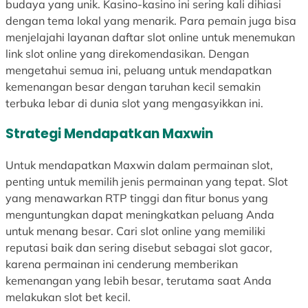
budaya yang unik. Kasino-kasino ini sering kali dihiasi
dengan tema lokal yang menarik. Para pemain juga bisa
menjelajahi layanan daftar slot online untuk menemukan
link slot online yang direkomendasikan. Dengan
mengetahui semua ini, peluang untuk mendapatkan
kemenangan besar dengan taruhan kecil semakin
terbuka lebar di dunia slot yang mengasyikkan ini.
Strategi Mendapatkan Maxwin
Untuk mendapatkan Maxwin dalam permainan slot,
penting untuk memilih jenis permainan yang tepat. Slot
yang menawarkan RTP tinggi dan fitur bonus yang
menguntungkan dapat meningkatkan peluang Anda
untuk menang besar. Cari slot online yang memiliki
reputasi baik dan sering disebut sebagai slot gacor,
karena permainan ini cenderung memberikan
kemenangan yang lebih besar, terutama saat Anda
melakukan slot bet kecil.