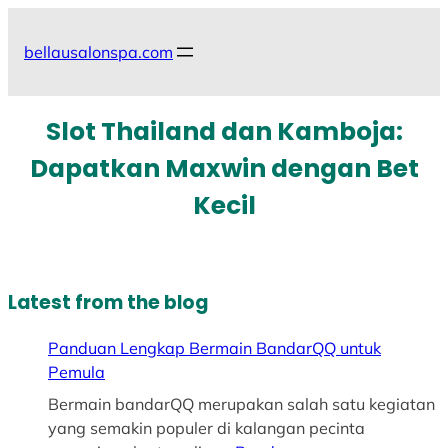
Skip
to
bellausalonspa.com
content
Slot Thailand dan Kamboja:
Dapatkan Maxwin dengan Bet
Kecil
Latest from the blog
Panduan Lengkap Bermain BandarQQ untuk
Pemula
Bermain bandarQQ merupakan salah satu kegiatan
yang semakin populer di kalangan pecinta