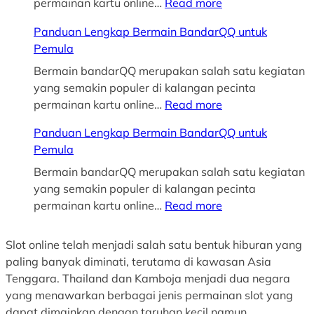
:
permainan kartu online…
Read more
P
Panduan Lengkap Bermain BandarQQ untuk
a
Pemula
n
d
Bermain bandarQQ merupakan salah satu kegiatan
u
yang semakin populer di kalangan pecinta
a
:
permainan kartu online…
Read more
n
P
Panduan Lengkap Bermain BandarQQ untuk
L
a
Pemula
e
n
n
d
Bermain bandarQQ merupakan salah satu kegiatan
g
u
yang semakin populer di kalangan pecinta
k
a
:
permainan kartu online…
Read more
a
n
P
p
L
a
Slot online telah menjadi salah satu bentuk hiburan yang
B
e
n
paling banyak diminati, terutama di kawasan Asia
e
n
d
Tenggara. Thailand dan Kamboja menjadi dua negara
r
g
u
yang menawarkan berbagai jenis permainan slot yang
m
k
a
dapat dimainkan dengan taruhan kecil namun