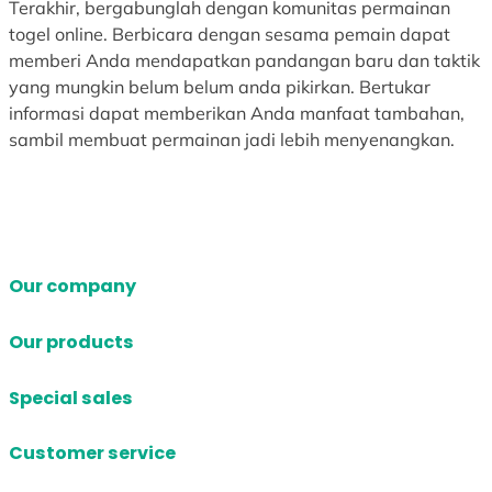
Terakhir, bergabunglah dengan komunitas permainan
togel online. Berbicara dengan sesama pemain dapat
memberi Anda mendapatkan pandangan baru dan taktik
yang mungkin belum belum anda pikirkan. Bertukar
informasi dapat memberikan Anda manfaat tambahan,
sambil membuat permainan jadi lebih menyenangkan.
Our company
Our products
Special sales
Customer service