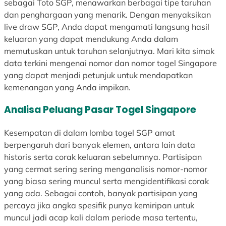
sebagai Toto SGP, menawarkan berbagai tipe taruhan
dan penghargaan yang menarik. Dengan menyaksikan
live draw SGP, Anda dapat mengamati langsung hasil
keluaran yang dapat mendukung Anda dalam
memutuskan untuk taruhan selanjutnya. Mari kita simak
data terkini mengenai nomor dan nomor togel Singapore
yang dapat menjadi petunjuk untuk mendapatkan
kemenangan yang Anda impikan.
Analisa Peluang Pasar Togel Singapore
Kesempatan di dalam lomba togel SGP amat
berpengaruh dari banyak elemen, antara lain data
historis serta corak keluaran sebelumnya. Partisipan
yang cermat sering sering menganalisis nomor-nomor
yang biasa sering muncul serta mengidentifikasi corak
yang ada. Sebagai contoh, banyak partisipan yang
percaya jika angka spesifik punya kemiripan untuk
muncul jadi acap kali dalam periode masa tertentu,