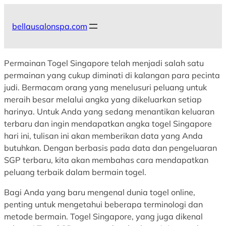
Skip
to
bellausalonspa.com
content
Permainan Togel Singapore telah menjadi salah satu
permainan yang cukup diminati di kalangan para pecinta
judi. Bermacam orang yang menelusuri peluang untuk
meraih besar melalui angka yang dikeluarkan setiap
harinya. Untuk Anda yang sedang menantikan keluaran
terbaru dan ingin mendapatkan angka togel Singapore
hari ini, tulisan ini akan memberikan data yang Anda
butuhkan. Dengan berbasis pada data dan pengeluaran
SGP terbaru, kita akan membahas cara mendapatkan
peluang terbaik dalam bermain togel.
Bagi Anda yang baru mengenal dunia togel online,
penting untuk mengetahui beberapa terminologi dan
metode bermain. Togel Singapore, yang juga dikenal