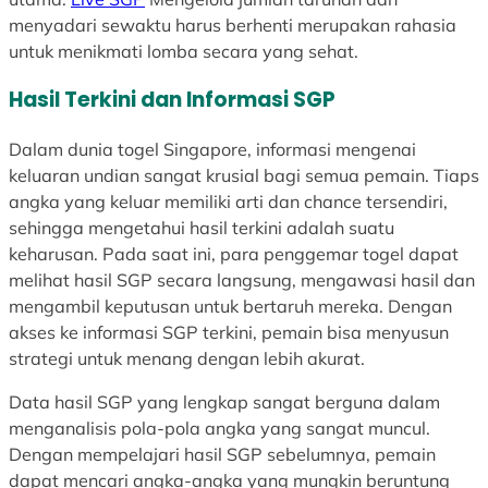
menyadari sewaktu harus berhenti merupakan rahasia
untuk menikmati lomba secara yang sehat.
Hasil Terkini dan Informasi SGP
Dalam dunia togel Singapore, informasi mengenai
keluaran undian sangat krusial bagi semua pemain. Tiaps
angka yang keluar memiliki arti dan chance tersendiri,
sehingga mengetahui hasil terkini adalah suatu
keharusan. Pada saat ini, para penggemar togel dapat
melihat hasil SGP secara langsung, mengawasi hasil dan
mengambil keputusan untuk bertaruh mereka. Dengan
akses ke informasi SGP terkini, pemain bisa menyusun
strategi untuk menang dengan lebih akurat.
Data hasil SGP yang lengkap sangat berguna dalam
menganalisis pola-pola angka yang sangat muncul.
Dengan mempelajari hasil SGP sebelumnya, pemain
dapat mencari angka-angka yang mungkin beruntung