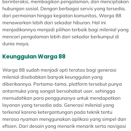
berinteraksi, membagikan pengalaman, dan menciptakan
hubungan sosial. Dengan berbagai servis yang tersedia,
dari permainan hingga kegiatan komunitas, Warga 88
menawarkan lebih dari sekadar hiburan. Hal ini
menjadikannya menjadi pilihan terbaik bagi milenial yang
mencari pengalaman lebih dari sekadar berkumpul di
dunia maya.
Keunggulan Warga 88
Warga 88 sudah menjadi opti teratas bagi generasi
milenial disebabkan banyak keunggulan yang
diberikannya. Pertama-tama, platform tersebut punya
antarmuka yang sangat bersahabat user, sehingga
memudahkan para penggunanya untuk mendapatkan
layanan yang tersedia ada. Generasi milenial yang
terkenal karena ketergantungan pada teknik tentu
merasa nyaman menggunakan aplikasi yang simpel dan
efisien. Dari desain yang menarik menarik serta navigasi