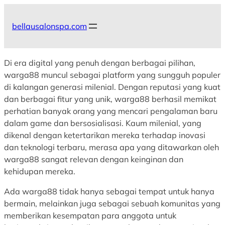
Skip
to
bellausalonspa.com
content
Di era digital yang penuh dengan berbagai pilihan,
warga88 muncul sebagai platform yang sungguh populer
di kalangan generasi milenial. Dengan reputasi yang kuat
dan berbagai fitur yang unik, warga88 berhasil memikat
perhatian banyak orang yang mencari pengalaman baru
dalam game dan bersosialisasi. Kaum milenial, yang
dikenal dengan ketertarikan mereka terhadap inovasi
dan teknologi terbaru, merasa apa yang ditawarkan oleh
warga88 sangat relevan dengan keinginan dan
kehidupan mereka.
Ada warga88 tidak hanya sebagai tempat untuk hanya
bermain, melainkan juga sebagai sebuah komunitas yang
memberikan kesempatan para anggota untuk