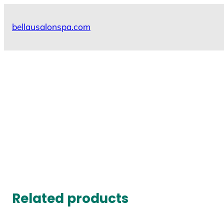
Skip
to
bellausalonspa.com
content
Related products