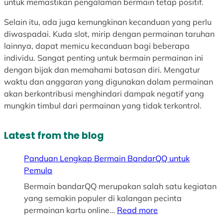
untuk memastikan pengalaman bermain tetap positif.
Selain itu, ada juga kemungkinan kecanduan yang perlu
diwaspadai. Kuda slot, mirip dengan permainan taruhan
lainnya, dapat memicu kecanduan bagi beberapa
individu. Sangat penting untuk bermain permainan ini
dengan bijak dan memahami batasan diri. Mengatur
waktu dan anggaran yang digunakan dalam permainan
akan berkontribusi menghindari dampak negatif yang
mungkin timbul dari permainan yang tidak terkontrol.
Latest from the blog
Panduan Lengkap Bermain BandarQQ untuk
Pemula
Bermain bandarQQ merupakan salah satu kegiatan
yang semakin populer di kalangan pecinta
:
permainan kartu online…
Read more
P