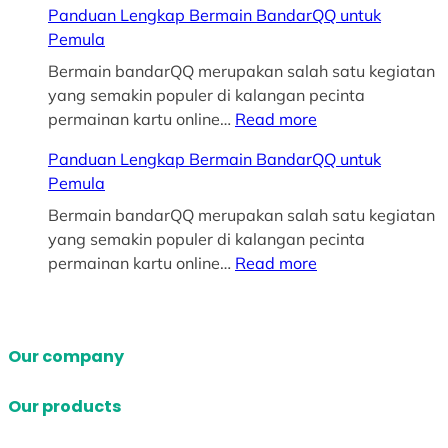
Panduan Lengkap Bermain BandarQQ untuk
a
Pemula
n
d
Bermain bandarQQ merupakan salah satu kegiatan
u
yang semakin populer di kalangan pecinta
a
:
permainan kartu online…
Read more
n
P
Panduan Lengkap Bermain BandarQQ untuk
L
a
Pemula
e
n
n
d
Bermain bandarQQ merupakan salah satu kegiatan
g
u
yang semakin populer di kalangan pecinta
k
a
:
permainan kartu online…
Read more
a
n
P
p
L
a
B
e
n
Our company
e
n
d
r
g
u
Our products
m
k
a
a
a
n