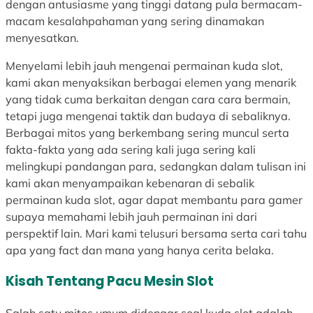
dengan antusiasme yang tinggi datang pula bermacam-
macam kesalahpahaman yang sering dinamakan
menyesatkan.
Menyelami lebih jauh mengenai permainan kuda slot,
kami akan menyaksikan berbagai elemen yang menarik
yang tidak cuma berkaitan dengan cara cara bermain,
tetapi juga mengenai taktik dan budaya di sebaliknya.
Berbagai mitos yang berkembang sering muncul serta
fakta-fakta yang ada sering kali juga sering kali
melingkupi pandangan para, sedangkan dalam tulisan ini
kami akan menyampaikan kebenaran di sebalik
permainan kuda slot, agar dapat membantu para gamer
supaya memahami lebih jauh permainan ini dari
perspektif lain. Mari kami telusuri bersama serta cari tahu
apa yang fact dan mana yang hanya cerita belaka.
Kisah Tentang Pacu Mesin Slot
Salah satu mitos umum didengar soal kuda slot adalah