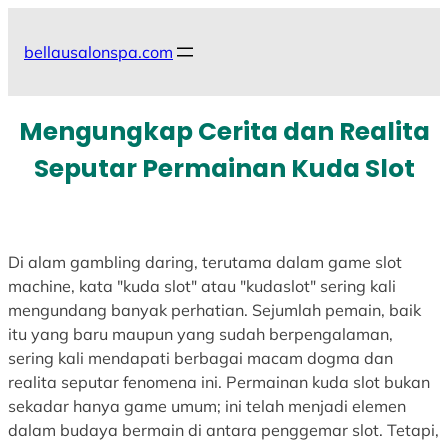
Skip
to
bellausalonspa.com
content
Mengungkap Cerita dan Realita
Seputar Permainan Kuda Slot
Di alam gambling daring, terutama dalam game slot
machine, kata "kuda slot" atau "kudaslot" sering kali
mengundang banyak perhatian. Sejumlah pemain, baik
itu yang baru maupun yang sudah berpengalaman,
sering kali mendapati berbagai macam dogma dan
realita seputar fenomena ini. Permainan kuda slot bukan
sekadar hanya game umum; ini telah menjadi elemen
dalam budaya bermain di antara penggemar slot. Tetapi,