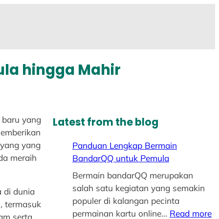
la hingga Mahir
g baru yang
Latest from the blog
memberikan
 yang yang
Panduan Lengkap Bermain
da meraih
BandarQQ untuk Pemula
Bermain bandarQQ merupakan
salah satu kegiatan yang semakin
 di dunia
populer di kalangan pecinta
l, termasuk
:
permainan kartu online…
Read more
am serta