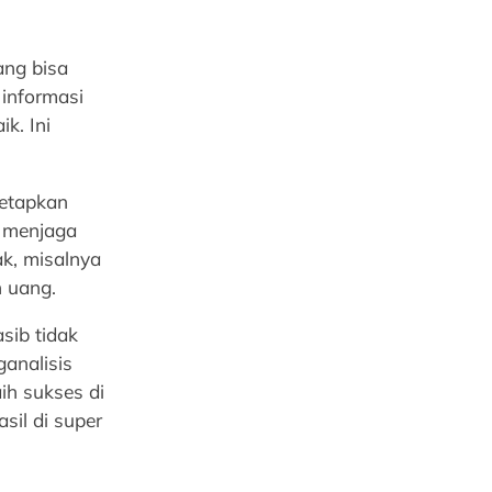
m
g
d
a
k
u
i
a
a
ang bisa
n
p
n
informasi
B
B
L
k. Ini
a
e
e
n
r
n
netapkan
d
m
g
a menjaga
a
a
k
ak, misalnya
r
i
a
n uang.
Q
n
p
Q
B
B
sib tidak
u
a
e
ganalisis
n
n
r
ih sukses di
t
d
m
sil di super
u
a
a
k
r
i