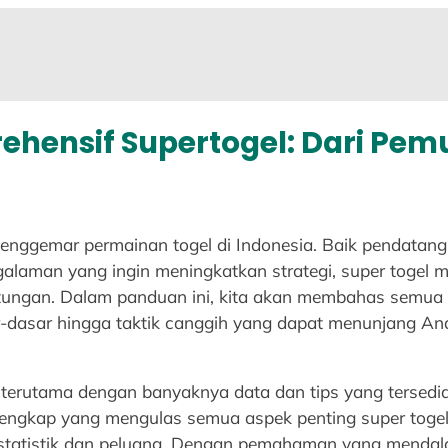
hensif Supertogel: Dari Pemu
penggemar permainan togel di Indonesia. Baik pendatan
laman yang ingin meningkatkan strategi, super togel 
tungan. Dalam panduan ini, kita akan membahas semua
ar-dasar hingga taktik canggih yang dapat menunjang An
, terutama dengan banyaknya data dan tips yang tersedia
 lengkap yang mengulas semua aspek penting super toge
 statistik dan peluang. Dengan pemahaman yang mendal