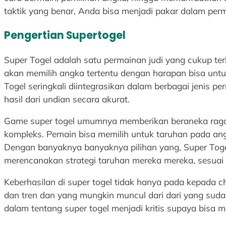
taktik yang benar, Anda bisa menjadi pakar dalam per
Pengertian Supertogel
Super Togel adalah satu permainan judi yang cukup terk
akan memilih angka tertentu dengan harapan bisa untu
Togel seringkali diintegrasikan dalam berbagai jenis p
hasil dari undian secara akurat.
Game super togel umumnya memberikan beraneka ragam t
kompleks. Pemain bisa memilih untuk taruhan pada angka
Dengan banyaknya banyaknya pilihan yang, Super Tog
merencanakan strategi taruhan mereka mereka, sesuai pr
Keberhasilan di super togel tidak hanya pada kepada
dan tren dan yang mungkin muncul dari dari yang sudah 
dalam tentang super togel menjadi kritis supaya bisa