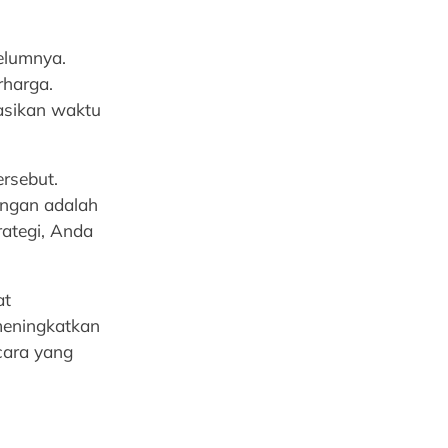
P
Q
n
e
Q
B
m
u
a
elumnya.
u
n
n
rharga.
l
t
d
kasikan waktu
a
u
a
k
r
ersebut.
P
Q
angan adalah
e
Q
rategi, Anda
m
u
u
n
l
t
at
a
u
meningkatkan
k
cara yang
P
e
m
u