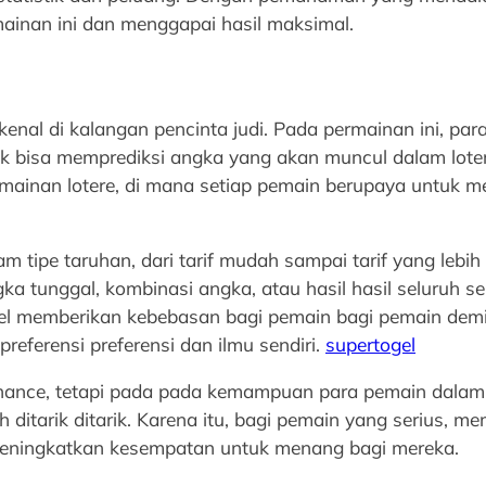
mainan ini dan menggapai hasil maksimal.
enal di kalangan pencinta judi. Pada permainan ini, par
k bisa memprediksi angka yang akan muncul dalam loter
ermainan lotere, di mana setiap pemain berupaya untuk m
ipe taruhan, dari tarif mudah sampai tarif yang lebih
 tunggal, kombinasi angka, atau hasil hasil seluruh sel
el memberikan kebebasan bagi pemain bagi pemain dem
eferensi preferensi dan ilmu sendiri.
supertogel
 chance, tetapi pada pada kemampuan para pemain dalam
ditarik ditarik. Karena itu, bagi pemain yang serius, m
 meningkatkan kesempatan untuk menang bagi mereka.