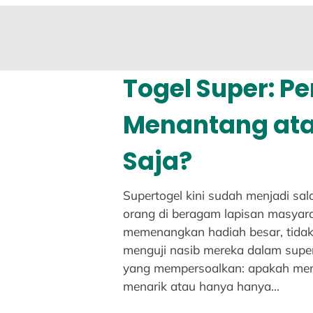
Togel Super: P
Menantang ata
Saja?
Supertogel kini sudah menjadi sa
orang di beragam lapisan masya
memenangkan hadiah besar, tidak
menguji nasib mereka dalam supert
yang mempersoalkan: apakah mem
menarik atau hanya hanya…