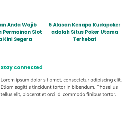
san Anda Wajib
5 Alasan Kenapa Kudapoker
 Permainan Slot
adalah Situs Poker Utama
 Kini Segera
Terhebat
Stay connected
Lorem ipsum dolor sit amet, consectetur adipiscing elit.
Etiam sagittis tincidunt tortor in bibendum. Phasellus
tellus elit, placerat et orci id, commodo finibus tortor.