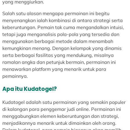
yang menggiurkan.
Salah satu alasan mengapa permainan ini begitu
menyenangkan ialah kombinasi di antara strategi serta
keberuntungan. Pemain tak cuma mengandalkan intuisi,
tetapi juga menganalisis pola-pola yang tersedia dan
menggunakan berbagai metode dalam menambah
kemungkinan menang. Dengan kelompok yang dinamis
serta berbagai fasilitas yang mendukung, misalnya
ramalan angka dan petunjuk bermain, permainan ini
menawarkan platform yang menarik untuk para
pemainnya.
Apa itu Kudatogel?
Kudatogel adalah satu permainan yang semakin populer
di kalangan para penggemar judi online. Permainan ini
menggabungkan elemen keberuntungan dan strategi,
menjadikannya menarik untuk dimainkan oleh orang.
Dalam kudatogel, para pemain biasanya akan memilih