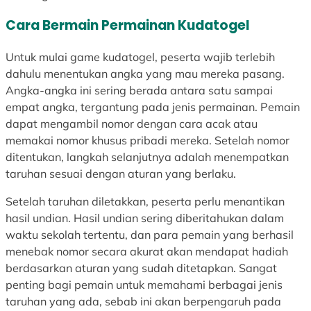
Cara Bermain Permainan Kudatogel
Untuk mulai game kudatogel, peserta wajib terlebih
dahulu menentukan angka yang mau mereka pasang.
Angka-angka ini sering berada antara satu sampai
empat angka, tergantung pada jenis permainan. Pemain
dapat mengambil nomor dengan cara acak atau
memakai nomor khusus pribadi mereka. Setelah nomor
ditentukan, langkah selanjutnya adalah menempatkan
taruhan sesuai dengan aturan yang berlaku.
Setelah taruhan diletakkan, peserta perlu menantikan
hasil undian. Hasil undian sering diberitahukan dalam
waktu sekolah tertentu, dan para pemain yang berhasil
menebak nomor secara akurat akan mendapat hadiah
berdasarkan aturan yang sudah ditetapkan. Sangat
penting bagi pemain untuk memahami berbagai jenis
taruhan yang ada, sebab ini akan berpengaruh pada