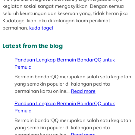
kegiatan sosial sangat mengasyikkan. Dengan semua
seluruh keuntungan dan keseruan yang, tidak heran jika
Kudatogel kian laku di kalangan kaum penikmat
permainan.
kuda togel
Latest from the blog
Panduan Lengkap Bermain BandarQQ untuk
Pemula
Bermain bandarQQ merupakan salah satu kegiatan
yang semakin populer di kalangan pecinta
:
permainan kartu online…
Read more
P
Panduan Lengkap Bermain BandarQQ untuk
a
Pemula
n
d
Bermain bandarQQ merupakan salah satu kegiatan
u
yang semakin populer di kalangan pecinta
a
:
permainan kartu online…
Read more