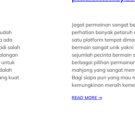
Jagat permainan sangat be
sudah
perhatian banyak petaruh d
a ada
satu platform tempat dim
adi salah
bermain sangat unik yakni 
kalangan
sejumlah pecinta bermain 
k untuk
berbagai pilihan permaina
dalah
mahjong yang sangat menga
ang kuat
Bagi siapa pun yang mau m
kemungkinan meraih kem
READ MORE
→