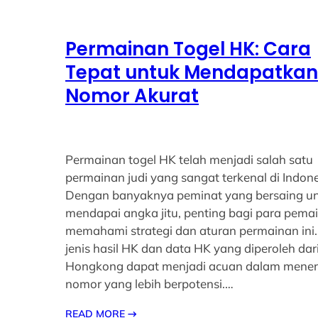
Permainan Togel HK: Cara
Tepat untuk Mendapatkan
Nomor Akurat
Permainan togel HK telah menjadi salah satu
permainan judi yang sangat terkenal di Indone
Dengan banyaknya peminat yang bersaing u
mendapai angka jitu, penting bagi para pema
memahami strategi dan aturan permainan ini.
jenis hasil HK dan data HK yang diperoleh dar
Hongkong dapat menjadi acuan dalam mene
nomor yang lebih berpotensi.…
READ MORE
→