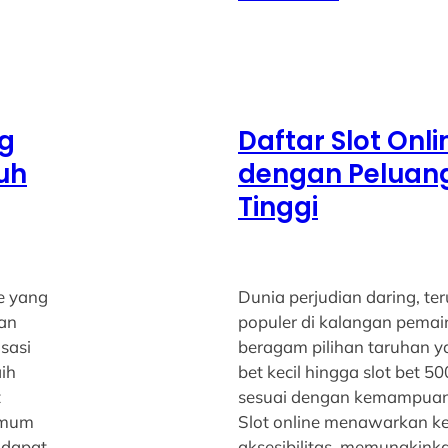
g
Daftar Slot Onli
ruh
dengan Peluan
Tinggi
e yang
Dunia perjudian daring, te
ian
populer di kalangan pemai
sasi
beragam pilihan taruhan yan
ih
bet kecil hingga slot bet 5
t
sesuai dengan kemampuan 
umum
Slot online menawarkan 
 dapat
aksesibilitas, memungkinka