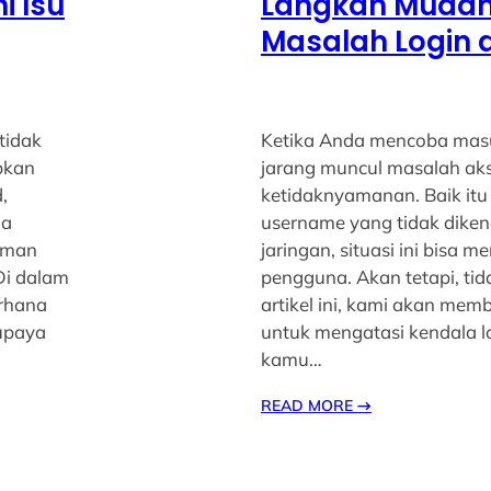
 Isu
Langkah Muda
Masalah Login 
tidak
Ketika Anda mencoba masuk
bkan
jarang muncul masalah a
,
ketidaknyamanan. Baik it
la
username yang tidak diken
laman
jaringan, situasi ini bis
Di dalam
pengguna. Akan tetapi, tid
erhana
artikel ini, kami akan me
supaya
untuk mengatasi kendala l
kamu…
READ MORE
→