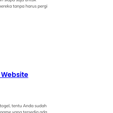
reka tanpa harus pergi
i Website
togel, tentu Anda sudah
game yang tersedia ada