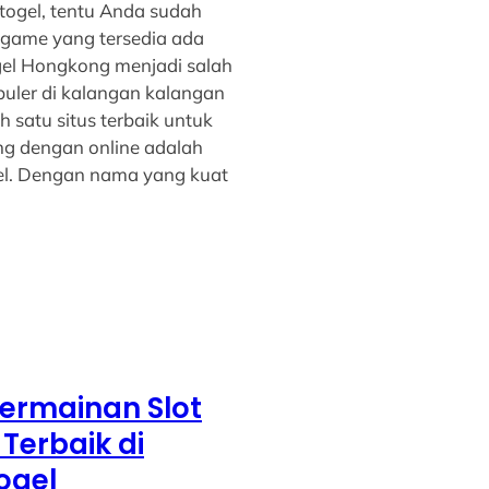
togel, tentu Anda sudah
game yang tersedia ada
Togel Hongkong menjadi salah
puler di kalangan kalangan
h satu situs terbaik untuk
g dengan online adalah
el. Dengan nama yang kuat
ermainan Slot
 Terbaik di
ogel