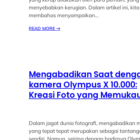
menyebabkan kerugian. Dalam artikel ini, kit
membahas menyampaikan…
READ MORE
→
Mengabadikan Saat deng
kamera Olympus X 10.000:
Kreasi Foto yang Memuka
Dalam jagat dunia fotografi, mengabadikan
yang tepat tepat merupakan sebagai tantan
sendiri. Namun, seiring dengan hadirnya Oly