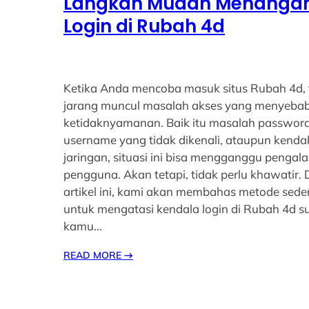
Langkah Mudah Menangani
Login di Rubah 4d
Ketika Anda mencoba masuk situs Rubah 4d, 
jarang muncul masalah akses yang menyeba
ketidaknyamanan. Baik itu masalah password
username yang tidak dikenali, ataupun kenda
jaringan, situasi ini bisa mengganggu penga
pengguna. Akan tetapi, tidak perlu khawatir. 
artikel ini, kami akan membahas metode sed
untuk mengatasi kendala login di Rubah 4d 
kamu…
READ MORE
→