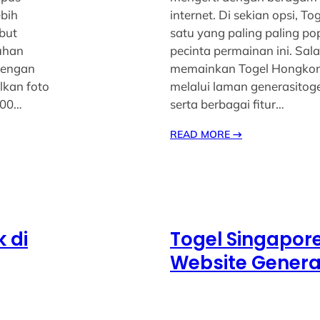
ebih
internet. Di sekian opsi, 
but
satu yang paling paling po
uhan
pecinta permainan ini. Sala
 dengan
memainkan Togel Hongkon
lkan foto
melalui laman generasitog
000…
serta berbagai fitur…
READ MORE
→
 di
Togel Singapore
Website Genera